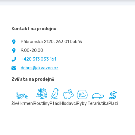
Kontakt na prodejnu
Příbramská 2120, 263 01 Dobříš
9.00-20.00
+420 313 033 161
dobris@akvazoo.cz
Zvířata na prodejně
Živé krmení
Rostliny
Ptáci
Hlodavci
Ryby
Teraristika
Plazi