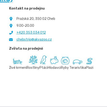
Kontakt na prodejnu
Pražská 20, 350 02 Cheb
9.00-20.00
+420 353 034 012
chebstrip@akvazoo.cz
Zvířata na prodejně
Živé krmení
Rostliny
Ptáci
Hlodavci
Ryby
Teraristika
Plazi