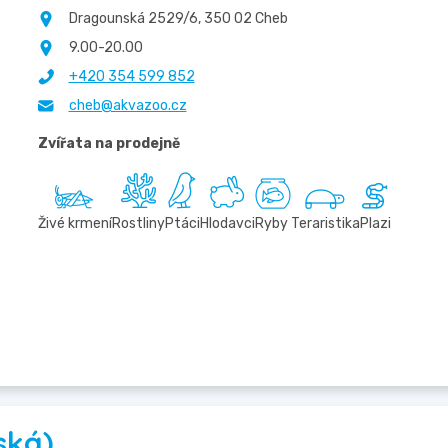
Dragounská 2529/6, 350 02 Cheb
9.00-20.00
+420 354 599 852
cheb@akvazoo.cz
Zvířata na prodejně
Živé krmení
Rostliny
Ptáci
Hlodavci
Ryby
Teraristika
Plazi
ská)