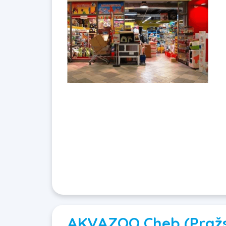
AKVAZOO Cheb (Praž