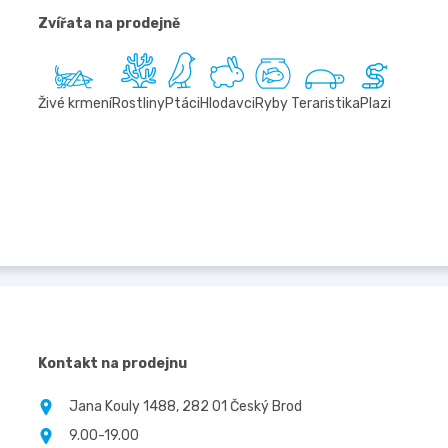
Zvířata na prodejně
Živé krmení
Rostliny
Ptáci
Hlodavci
Ryby
Teraristika
Plazi
Kontakt na prodejnu
Jana Kouly 1488, 282 01 Český Brod
9.00-19.00