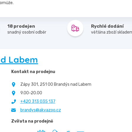
pomůže.
18 prodejen
Rychlé dodání
snadný osobní odběr
většina zboží sklade
ad Labem
Kontakt na prodejnu
Zápy 301, 251 00 Brandýs nad Labem
9.00-20.00
+420 313 035 137
brandys@akvazoo.cz
Zvířata na prodejně