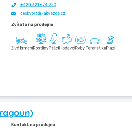
+420 321 674 920
ceskybrod@akvazoo.cz
Zvířata na prodejně
Živé krmení
Rostliny
Ptáci
Hlodavci
Ryby
Teraristika
Plazi
ragoun)
Kontakt na prodejnu