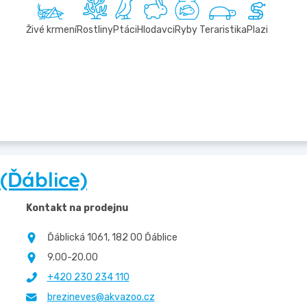
Živé krmení
Rostliny
Ptáci
Hlodavci
Ryby
Teraristika
Plazi
(Ďáblice)
Kontakt na prodejnu
Ďáblická 1061, 182 00 Ďáblice
9.00-20.00
+420 230 234 110
brezineves@akvazoo.cz