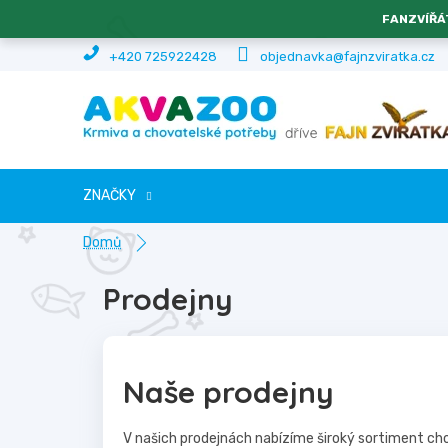
Přejít
FANZVÍŘÁ
na
obsah
+420 725922428
objednavka@fajnzviratka.cz
ZNAČKY
Domů
Prodejny
Naše prodejny
V našich prodejnách nabízíme široký sortiment ch