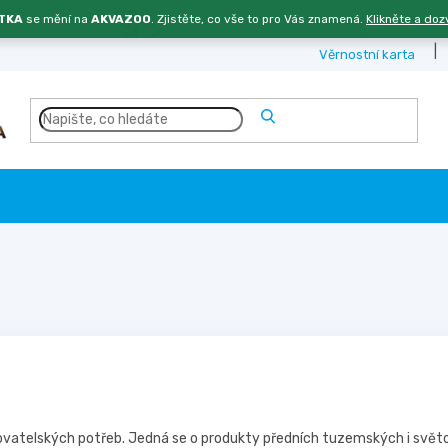
TKA
se mění na
AKVAZOO
. Zjistěte, co vše to pro Vás znamená.
Klikněte a doz
Věrnostní karta
ovatelských potřeb. Jedná se o produkty předních tuzemských i svět